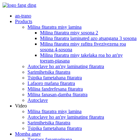
an-trano
Products
Milina fitaratra misy lamina
Milina fitaratra misy sosona 2
Milina fitaratra laminated azo atsangana 3 sosona
Milina fitaratra misy rafitra fivezivezena roa
sosona 4-sosona
Milina fitaratra misy takelaka roa ho an'ny
toeram-piasana
Autoclave ho an'ny laminating fitaratra
Sarimihetsika fitaratra
Tsipika fametahana fitaratra
Lafaoro mafana fitaratra
Milina fandrefesana fitaratra
Milina fanasan-damba fitaratra
Autoclave
Video
Milina fitaratra misy lamina
Autoclave ho an'ny laminating fitaratra
Sarimihetsika fitaratra
Tsipika fametahana fitaratra
Momba anay
Taratasy fanamarinana