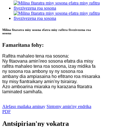
Milina fitaratra misy sosona efatra misy rafitra fivezivezena roa
sosona
Famaritana fohy:
Rafitra mahaleo tena roa sosona:
Ny fitaovana amin'ireo sosona efatra dia misy
rafitra mahaleo tena roa sosona, izay midika fa
ny sosona roa ambony sy ny sosona roa
ambany dia ampiasaina ho efitrano roa misaraka
tsy misy fiantraikany amin'ny tsirairay.
Azo amboarina miaraka ny karazana fitaratra
laminated samihafa.
Alefaso mailaka aminay
Sintomy amin'ny endrika
PDF
Antsipirian'ny vokatra