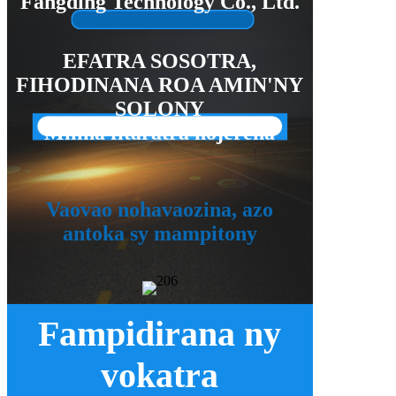
Fangding Technology Co., Ltd.
EFATRA SOSOTRA,
FIHODINANA ROA AMIN'NY
SOLONY
Milina fitaratra nojerena
Vaovao nohavaozina, azo
antoka sy mampitony
Fampidirana ny
vokatra