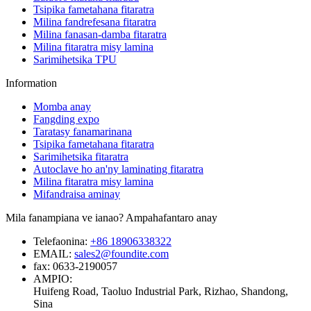
Tsipika fametahana fitaratra
Milina fandrefesana fitaratra
Milina fanasan-damba fitaratra
Milina fitaratra misy lamina
Sarimihetsika TPU
Information
Momba anay
Fangding expo
Taratasy fanamarinana
Tsipika fametahana fitaratra
Sarimihetsika fitaratra
Autoclave ho an'ny laminating fitaratra
Milina fitaratra misy lamina
Mifandraisa aminay
Mila fanampiana ve ianao? Ampahafantaro anay
Telefaonina:
+86 18906338322
EMAIL:
sales2@foundite.com
fax:
0633-2190057
AMPIO:
Huifeng Road, Taoluo Industrial Park, Rizhao, Shandong,
Sina