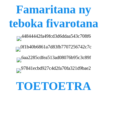
Famaritana ny
teboka fivarotana
TOETOETRA
Ny lafaoro fandoroana fitaratra dia mampiasa ny
foto-kevitry ny fanesorana amin'ny alalan'ny banga
amin'ny mari-pana avo. Apetraka eo afovoan'ny
vera roa na maromaro ny sarimihetsika. Aorian'ny
fandoroana amin'ny alalan'ny banga amin'ny mari-
pana avo ao anaty lafaoro, dia mifamatotra mafy ny