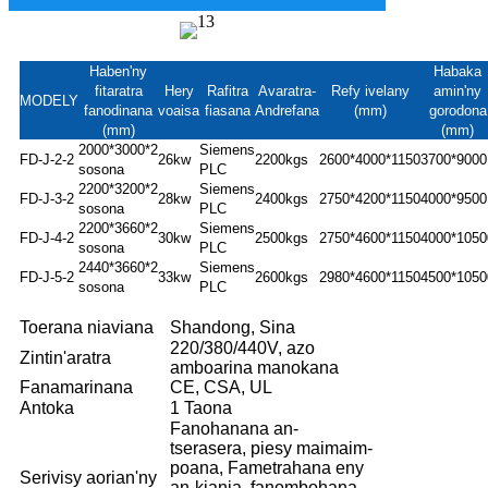
Haben'ny
Habaka
fitaratra
Hery
Rafitra
Avaratra-
Refy ivelany
amin'ny
MODELY
fanodinana
voaisa
fiasana
Andrefana
(mm)
gorodona
(mm)
(mm)
2000*3000*2
Siemens
FD-J-2-2
26kw
2200kgs
2600*4000*1150
3700*9000
sosona
PLC
2200*3200*2
Siemens
FD-J-3-2
28kw
2400kgs
2750*4200*1150
4000*9500
sosona
PLC
2200*3660*2
Siemens
FD-J-4-2
30kw
2500kgs
2750*4600*1150
4000*1050
sosona
PLC
2440*3660*2
Siemens
FD-J-5-2
33kw
2600kgs
2980*4600*1150
4500*1050
sosona
PLC
Toerana niaviana
Shandong, Sina
220/380/440V, azo
Zintin'aratra
amboarina manokana
Fanamarinana
CE, CSA, UL
Antoka
1 Taona
Fanohanana an-
tserasera, piesy maimaim-
poana, Fametrahana eny
Serivisy aorian'ny
an-kianja, fanombohana