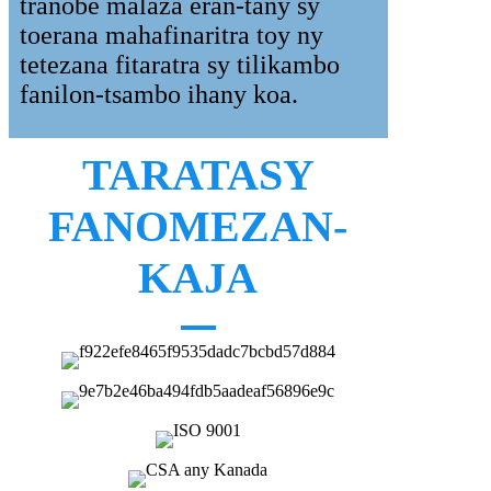
tranobe malaza eran-tany sy
toerana mahafinaritra toy ny
tetezana fitaratra sy tilikambo
fanilon-tsambo ihany koa.
TARATASY
FANOMEZAN-
KAJA