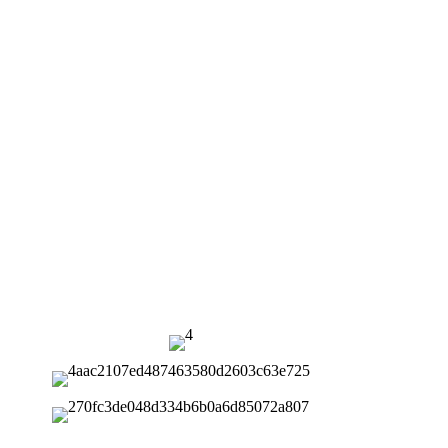
fitazonana tsindry banga mandeha ho azy, miasa
marin-toerana mandritra ny famantaranandro,
manatsara ny fahombiazan'ny vokatra sy ny
kalitao.
* 99% ny tahan'ny fahombiazana
* Fitsitsiana angovo 50%
* Fahombiazana avo lenta
* Fanaraha-maso PLC, Mora ampiasaina
* Kojakoja fanolo avo lenta
* Sarimihetsika EVA/TPU/SGP ho toy ny sosona
anatiny
* Karazana vokatra maro samihafa
* Fanodinana fitaratra miondrika habe lehibe
* Tsy misy fandaniam-poana rehefa tapaka
tampoka ny herinaratra
* Fametrahana sy fiofanana maimaim-poana ao an-
trano