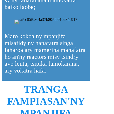
sy ny fahafahana mamokatra
baiko faobe;
Maro kokoa ny mpanjifa
misafidy ny hanafatra singa
faharoa ary mamerina manafatra
ho an'ny reactors misy tsindry
avo lenta, tsipika famokarana,
ary vokatra hafa.
TRANGA
FAMPIASAN'NY
MPANJIFA