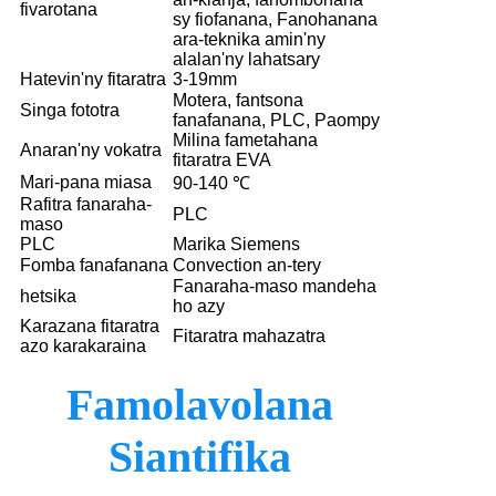
fivarotana
sy fiofanana, Fanohanana
ara-teknika amin'ny
alalan'ny lahatsary
Hatevin'ny fitaratra
3-19mm
Motera, fantsona
Singa fototra
fanafanana, PLC, Paompy
Milina fametahana
Anaran'ny vokatra
fitaratra EVA
Mari-pana miasa
90-140 ℃
Rafitra fanaraha-
PLC
maso
PLC
Marika Siemens
Fomba fanafanana
Convection an-tery
Fanaraha-maso mandeha
hetsika
ho azy
Karazana fitaratra
Fitaratra mahazatra
azo karakaraina
Famolavolana
Siantifika