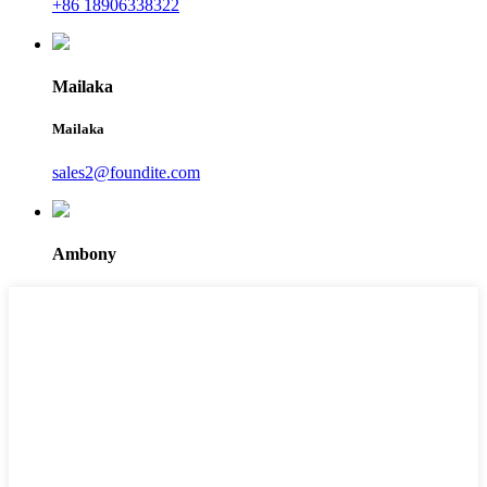
+86 18906338322
Mailaka
Mailaka
sales2@foundite.com
Ambony