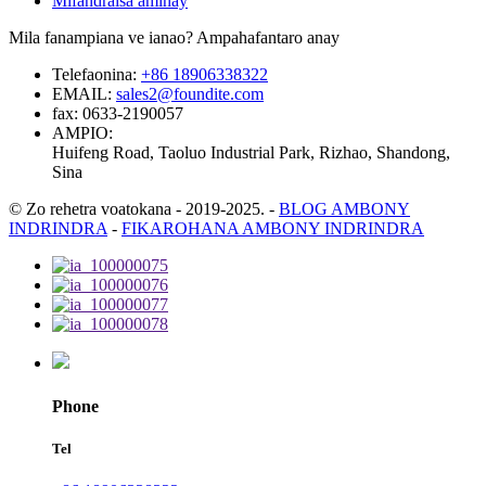
Mifandraisa aminay
Mila fanampiana ve ianao? Ampahafantaro anay
Telefaonina:
+86 18906338322
EMAIL:
sales2@foundite.com
fax:
0633-2190057
AMPIO:
Huifeng Road, Taoluo Industrial Park, Rizhao, Shandong,
Sina
© Zo rehetra voatokana - 2019-2025.
-
BLOG AMBONY
INDRINDRA
-
FIKAROHANA AMBONY INDRINDRA
Phone
Tel