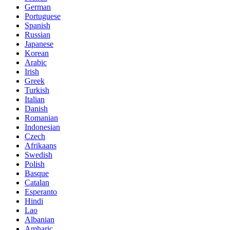
German
Portuguese
Spanish
Russian
Japanese
Korean
Arabic
Irish
Greek
Turkish
Italian
Danish
Romanian
Indonesian
Czech
Afrikaans
Swedish
Polish
Basque
Catalan
Esperanto
Hindi
Lao
Albanian
Amharic