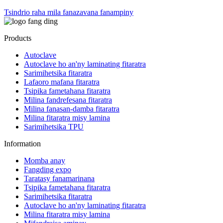
Tsindrio raha mila fanazavana fanampiny
Products
Autoclave
Autoclave ho an'ny laminating fitaratra
Sarimihetsika fitaratra
Lafaoro mafana fitaratra
Tsipika fametahana fitaratra
Milina fandrefesana fitaratra
Milina fanasan-damba fitaratra
Milina fitaratra misy lamina
Sarimihetsika TPU
Information
Momba anay
Fangding expo
Taratasy fanamarinana
Tsipika fametahana fitaratra
Sarimihetsika fitaratra
Autoclave ho an'ny laminating fitaratra
Milina fitaratra misy lamina