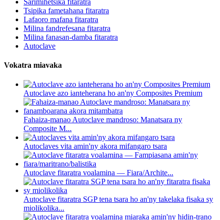
Sarimihetsika fitaratra
Tsipika fametahana fitaratra
Lafaoro mafana fitaratra
Milina fandrefesana fitaratra
Milina fanasan-damba fitaratra
Autoclave
Vokatra miavaka
Autoclave azo ianteherana ho an'ny Composites Premium
Fahaiza-manao Autoclave mandroso: Manatsara ny
Composite M...
Autoclaves vita amin'ny akora mifangaro tsara
Autoclave fitaratra voalamina — Fiara/Archite...
Autoclave fitaratra SGP tena tsara ho an'ny takelaka fisaka sy
miolikolika...