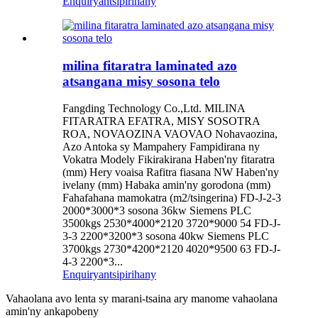
Enquiry
antsipirihany
milina fitaratra laminated azo
atsangana misy sosona telo
Fangding Technology Co.,Ltd. MILINA
FITARATRA EFATRA, MISY SOSOTRA
ROA, NOVAOZINA VAOVAO Nohavaozina,
Azo Antoka sy Mampahery Fampidirana ny
Vokatra Modely Fikirakirana Haben'ny fitaratra
(mm) Hery voaisa Rafitra fiasana NW Haben'ny
ivelany (mm) Habaka amin'ny gorodona (mm)
Fahafahana mamokatra (m2/tsingerina) FD-J-2-3
2000*3000*3 sosona 36kw Siemens PLC
3500kgs 2530*4000*2120 3720*9000 54 FD-J-
3-3 2200*3200*3 sosona 40kw Siemens PLC
3700kgs 2730*4200*2120 4020*9500 63 FD-J-
4-3 2200*3...
Enquiry
antsipirihany
Vahaolana avo lenta sy marani-tsaina ary manome vahaolana
amin'ny ankapobeny