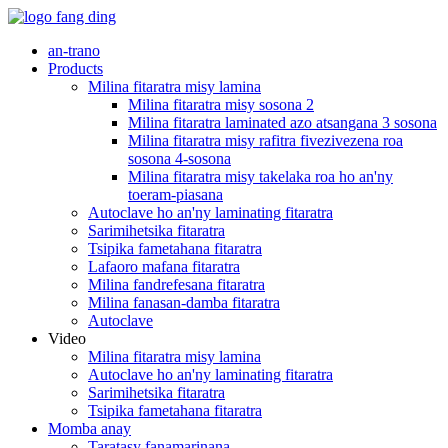
an-trano
Products
Milina fitaratra misy lamina
Milina fitaratra misy sosona 2
Milina fitaratra laminated azo atsangana 3 sosona
Milina fitaratra misy rafitra fivezivezena roa
sosona 4-sosona
Milina fitaratra misy takelaka roa ho an'ny
toeram-piasana
Autoclave ho an'ny laminating fitaratra
Sarimihetsika fitaratra
Tsipika fametahana fitaratra
Lafaoro mafana fitaratra
Milina fandrefesana fitaratra
Milina fanasan-damba fitaratra
Autoclave
Video
Milina fitaratra misy lamina
Autoclave ho an'ny laminating fitaratra
Sarimihetsika fitaratra
Tsipika fametahana fitaratra
Momba anay
Taratasy fanamarinana