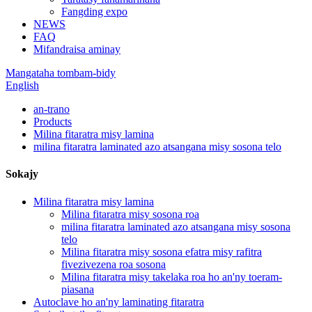
Fangding expo
NEWS
FAQ
Mifandraisa aminay
Mangataha tombam-bidy
English
an-trano
Products
Milina fitaratra misy lamina
milina fitaratra laminated azo atsangana misy sosona telo
Sokajy
Milina fitaratra misy lamina
Milina fitaratra misy sosona roa
milina fitaratra laminated azo atsangana misy sosona
telo
Milina fitaratra misy sosona efatra misy rafitra
fivezivezena roa sosona
Milina fitaratra misy takelaka roa ho an'ny toeram-
piasana
Autoclave ho an'ny laminating fitaratra