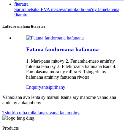
Sarimihetsika EVA mazava/miloko ho an'ny fametahana
fitaratra
Lafaoro mafana fitaratra
Fatana fandoroana hafanana
1. Mari-pana mitovy 2. Fanaraha-maso amin'ny
fotoana tena izy 3. Fitehirizana hafanana tsara 4.
Fampiasana mora ny rafitra 6. Tsingerin'ny
hafanana amin'ny fantsona rivotra
Enquiry
antsipirihany
Vahaolana avo lenta sy marani-tsaina ary manome vahaolana
amin'ny ankapobeny
Tsindrio raha mila fanazavana fanampiny
Products