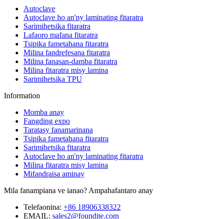
Autoclave
Autoclave ho an'ny laminating fitaratra
Sarimihetsika fitaratra
Lafaoro mafana fitaratra
Tsipika fametahana fitaratra
Milina fandrefesana fitaratra
Milina fanasan-damba fitaratra
Milina fitaratra misy lamina
Sarimihetsika TPU
Information
Momba anay
Fangding expo
Taratasy fanamarinana
Tsipika fametahana fitaratra
Sarimihetsika fitaratra
Autoclave ho an'ny laminating fitaratra
Milina fitaratra misy lamina
Mifandraisa aminay
Mila fanampiana ve ianao? Ampahafantaro anay
Telefaonina:
+86 18906338322
EMAIL:
sales2@foundite.com