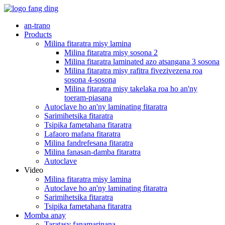
an-trano
Products
Milina fitaratra misy lamina
Milina fitaratra misy sosona 2
Milina fitaratra laminated azo atsangana 3 sosona
Milina fitaratra misy rafitra fivezivezena roa
sosona 4-sosona
Milina fitaratra misy takelaka roa ho an'ny
toeram-piasana
Autoclave ho an'ny laminating fitaratra
Sarimihetsika fitaratra
Tsipika fametahana fitaratra
Lafaoro mafana fitaratra
Milina fandrefesana fitaratra
Milina fanasan-damba fitaratra
Autoclave
Video
Milina fitaratra misy lamina
Autoclave ho an'ny laminating fitaratra
Sarimihetsika fitaratra
Tsipika fametahana fitaratra
Momba anay
Taratasy fanamarinana