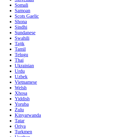
Somali
Samoan
Scots Gaelic
Shona
Sindhi
Sundanese
Swahili
Tajik
Tamil
Telugu
Thai
Ukrainian
Urdu
Uzbek
Vietnamese
Welsh
Xhosa
Yiddish
Yoruba
Zulu
Kinyarwanda
Tatar
Oriya
Turkmen