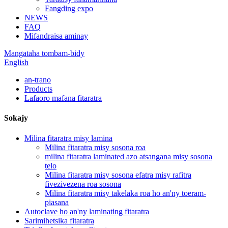
Fangding expo
NEWS
FAQ
Mifandraisa aminay
Mangataha tombam-bidy
English
an-trano
Products
Lafaoro mafana fitaratra
Sokajy
Milina fitaratra misy lamina
Milina fitaratra misy sosona roa
milina fitaratra laminated azo atsangana misy sosona
telo
Milina fitaratra misy sosona efatra misy rafitra
fivezivezena roa sosona
Milina fitaratra misy takelaka roa ho an'ny toeram-
piasana
Autoclave ho an'ny laminating fitaratra
Sarimihetsika fitaratra