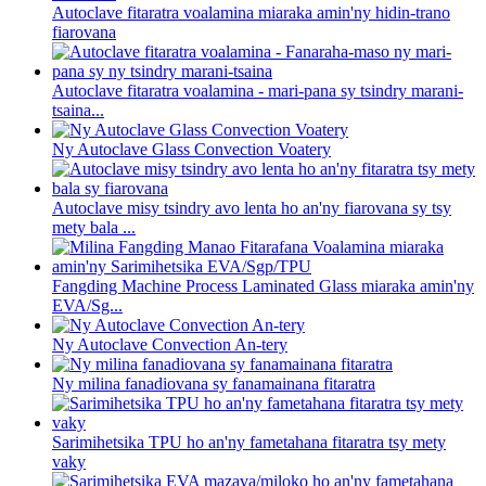
Autoclave fitaratra voalamina miaraka amin'ny hidin-trano
fiarovana
Autoclave fitaratra voalamina - mari-pana sy tsindry marani-
tsaina...
Ny Autoclave Glass Convection Voatery
Autoclave misy tsindry avo lenta ho an'ny fiarovana sy tsy
mety bala ...
Fangding Machine Process Laminated Glass miaraka amin'ny
EVA/Sg...
Ny Autoclave Convection An-tery
Ny milina fanadiovana sy fanamainana fitaratra
Sarimihetsika TPU ho an'ny fametahana fitaratra tsy mety
vaky