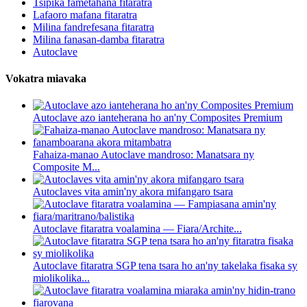
Tsipika fametahana fitaratra
Lafaoro mafana fitaratra
Milina fandrefesana fitaratra
Milina fanasan-damba fitaratra
Autoclave
Vokatra miavaka
Autoclave azo ianteherana ho an'ny Composites Premium
Fahaiza-manao Autoclave mandroso: Manatsara ny
Composite M...
Autoclaves vita amin'ny akora mifangaro tsara
Autoclave fitaratra voalamina — Fiara/Archite...
Autoclave fitaratra SGP tena tsara ho an'ny takelaka fisaka sy
miolikolika...