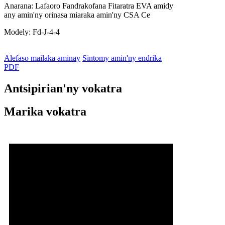
Anarana: Lafaoro Fandrakofana Fitaratra EVA amidy
any amin'ny orinasa miaraka amin'ny CSA Ce
Modely: Fd-J-4-4
Alefaso mailaka aminay
Sintomy amin'ny endrika
PDF
Antsipirian'ny vokatra
Marika vokatra