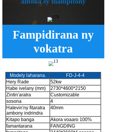
antoka sy mampitony
Fampidirana ny
vokatra
Modely laharana.
FD-J-4-4
Hery Rade
52kw
Habe ivelany (mm)
2730*4600*2150
Zintin'aratra
Customizable
sosona
4
Hatevin'ny fitaratra
40mm
ambony indrindra
Kitapo banga
Akora voaaro 100%
famantarana
FANGDING