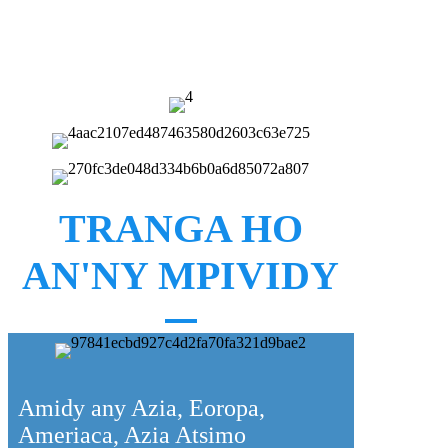
Ny haavon'ny sehatra mankany amin'ny sosona
tsirairay dia novolavolaina sy natao mandeha ho
azy tanteraka, mitsitsy fotoana sy asa.
TRANGA HO
AN'NY MPIVIDY
Amidy any Azia, Eoropa,
Ameriaca, Azia Atsimo