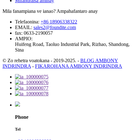
Mifandraisa aminay
Mila fanampiana ve ianao? Ampahafantaro anay
Telefaonina:
+86 18906338322
EMAIL:
sales2@foundite.com
fax:
0633-2190057
AMPIO:
Huifeng Road, Taoluo Industrial Park, Rizhao, Shandong,
Sina
© Zo rehetra voatokana - 2019-2025.
-
BLOG AMBONY
INDRINDRA
-
FIKAROHANA AMBONY INDRINDRA
Phone
Tel