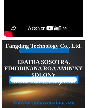
Fangding Technology Co., Ltd.
EFATRA SOSOTRA,
FIHODINANA ROA AMIN'NY
SOLONY
Milina fitaratra nojerena
Vaovao nohavaozina, azo