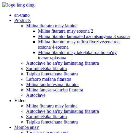
an-trano
Products
Milina fitaratra misy lamina
Milina fitaratra misy sosona 2
Milina fitaratra laminated azo atsangana 3 sosona
Milina fitaratra misy rafitra fivezivezena roa
sosona 4-sosona
Milina fitaratra misy takelaka roa ho an'ny
toeram-piasana
Autoclave ho an'ny laminating fitaratra
Sarimihetsika fitaratra
Tsipika fametahana fitaratra
Lafaoro mafana fitaratra
Milina fandrefesana fitaratra
Milina fanasan-damba fitaratra
Autoclave
Video
Milina fitaratra misy lamina
Autoclave ho an'ny laminating fitaratra
Sarimihetsika fitaratra
Tsipika fametahana fitaratra
Momba anay
Taratasy fanamarinana