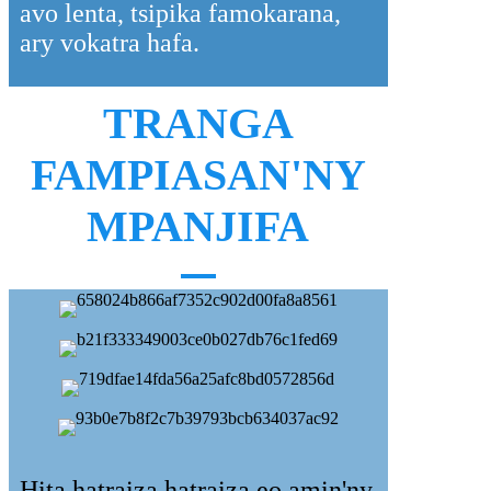
avo lenta, tsipika famokarana,
ary vokatra hafa.
TRANGA
FAMPIASAN'NY
MPANJIFA
Hita hatraiza hatraiza eo amin'ny