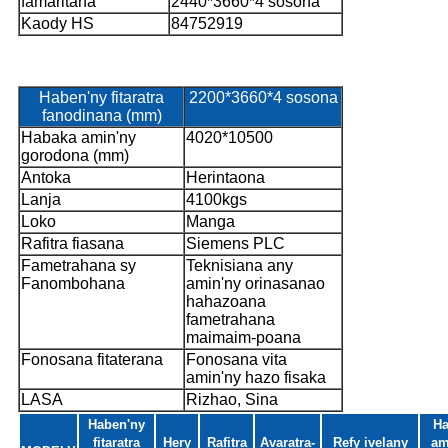
famaritana
2440*3660*4 sosona
Kaody HS
84752919
Haben'ny fitaratra
2200*3660*4 sosona
fanodinana (mm)
Habaka amin'ny
4020*10500
gorodona (mm)
Antoka
Herintaona
Lanja
4100kgs
Loko
Manga
Rafitra fiasana
Siemens PLC
Fametrahana sy
Teknisiana any
Fanombohana
amin'ny orinasanao
hahazoana
fametrahana
maimaim-poana
Fonosana fitaterana
Fonosana vita
amin'ny hazo fisaka
LASA
Rizhao, Sina
Haben'ny
Ha
fitaratra
Hery
Rafitra
Avaratra-
Refy ivelany
am