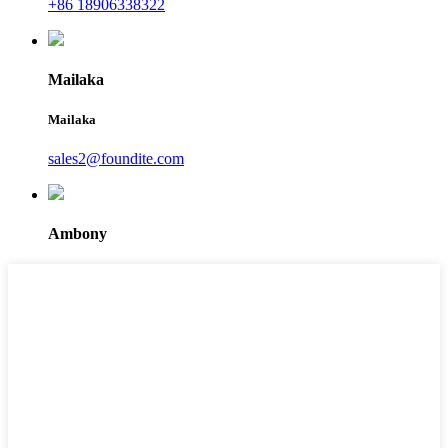
+86 18906338322
Mailaka
Mailaka
sales2@foundite.com
Ambony