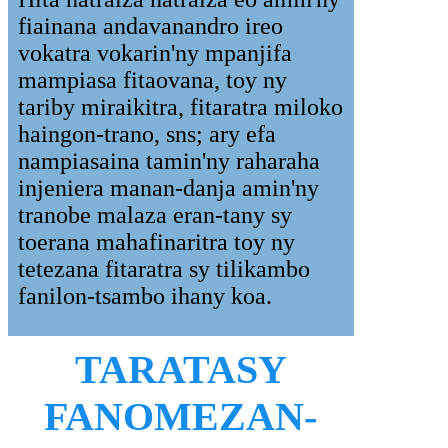
fiainana andavanandro ireo
vokatra vokarin'ny mpanjifa
mampiasa fitaovana, toy ny
tariby miraikitra, fitaratra miloko
haingon-trano, sns; ary efa
nampiasaina tamin'ny raharaha
injeniera manan-danja amin'ny
tranobe malaza eran-tany sy
toerana mahafinaritra toy ny
tetezana fitaratra sy tilikambo
fanilon-tsambo ihany koa.
TARATASY
FANOMEZAN-