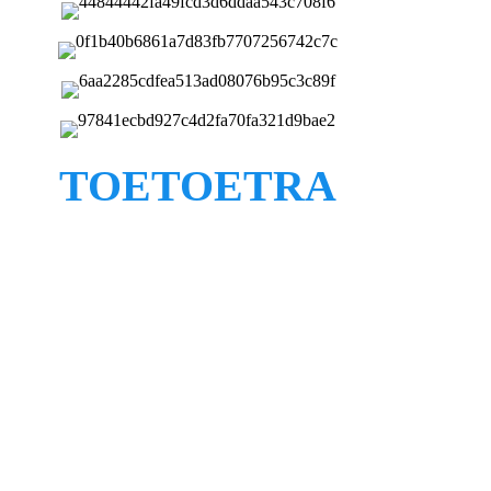
TOETOETRA
1) Vatan'ny lafaoro
Mampiasa takelaka mitambatra fanafenana
namboarina vaovao indrindra ho toy ny sosona
insulasiôna, afaka manatsara ny tanjaka mekanika
sy ny fahombiazan'ny insulasiôna mafana.
2) Fanafanana
Mampiasa rafitra fanafanana manana patanty, ny
turbo blower dia ahafahana mikoriana rivotra
mafana sy mikoriana mafy ao anaty lafaoro, misy
fitaovana famantarana ny mari-pana, afaka maneho
sy manitsy ho azy ny mari-pana. Manafana