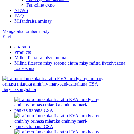
Fangding expo
NEWS
FAQ
Mifandraisa aminay
Mangataha tombam-bidy
English
an-trano
Products
Milina fitaratra misy lamina
Milina fitaratra misy sosona efatra misy rafitra fivezivezena
roa sosona