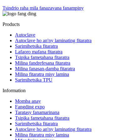
Tsindrio raha mila fanazavana fanampiny
Products
Autoclave
Autoclave ho an'ny laminating fitaratra
Sarimihetsika fitaratra
Lafaoro mafana fitaratra
Tsipika fametahana fitaratra
Milina fandrefesana fitaratra
Milina fanasan-damba fitaratra
Milina fitaratra misy lamina
Sarimihetsika TPU
Information
Momba anay
Fangding expo
Taratasy fanamarinana
Tsipika fametahana fitaratra
Sarimihetsika fitaratra
Autoclave ho an'ny laminating fitaratra
Milina fitaratra misy lamina